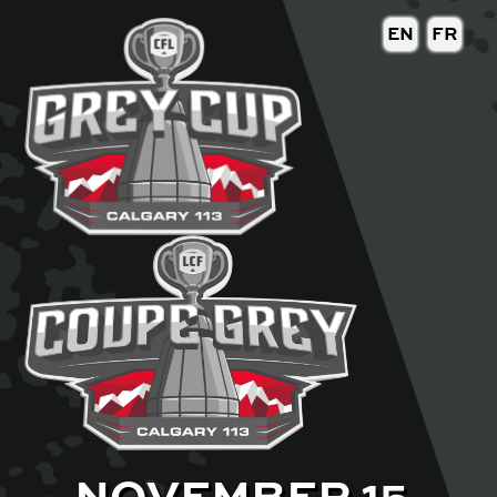
EN
FR